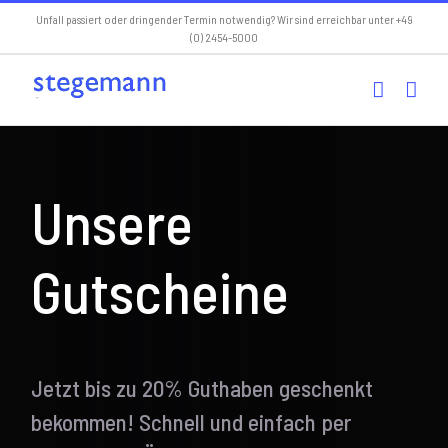
Skip
Unfall passiert oder dringender Termin notwendig? Wir sind erreichbar unter +49
(0) 2454-5000
to
content
Unsere
Gutscheine
Jetzt bis zu 20% Guthaben geschenkt
bekommen! Schnell und einfach per