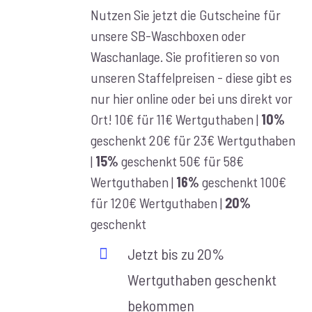
€10,00
Nutzen Sie jetzt die Gutscheine für
bis
unsere SB-Waschboxen oder
€100,00
Waschanlage. Sie profitieren so von
unseren Staffelpreisen - diese gibt es
nur hier online oder bei uns direkt vor
Ort! 10€ für 11€ Wertguthaben |
10%
geschenkt 20€ für 23€ Wertguthaben
|
15%
geschenkt 50€ für 58€
Wertguthaben |
16%
geschenkt 100€
für 120€ Wertguthaben |
20%
geschenkt
Jetzt bis zu 20%
Wertguthaben geschenkt
bekommen