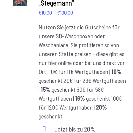
„Stegemann“
/
DETAILS
Preisspanne:
–
€
10,00
€
100,00
€10,00
Nutzen Sie jetzt die Gutscheine für
bis
unsere SB-Waschboxen oder
€100,00
Waschanlage. Sie profitieren so von
unseren Staffelpreisen - diese gibt es
nur hier online oder bei uns direkt vor
Ort! 10€ für 11€ Wertguthaben |
10%
geschenkt 20€ für 23€ Wertguthaben
|
15%
geschenkt 50€ für 58€
Wertguthaben |
16%
geschenkt 100€
für 120€ Wertguthaben |
20%
geschenkt
Jetzt bis zu 20%