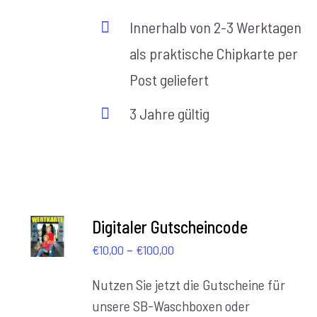
Innerhalb von 2-3 Werktagen
als praktische Chipkarte per
Post geliefert
3 Jahre gültig
AUSFÜHRUNG
Digitaler Gutscheincode
WÄHLEN
Preisspanne:
–
/
€
10,00
€
100,00
DETAILS
€10,00
Nutzen Sie jetzt die Gutscheine für
bis
unsere SB-Waschboxen oder
€100,00