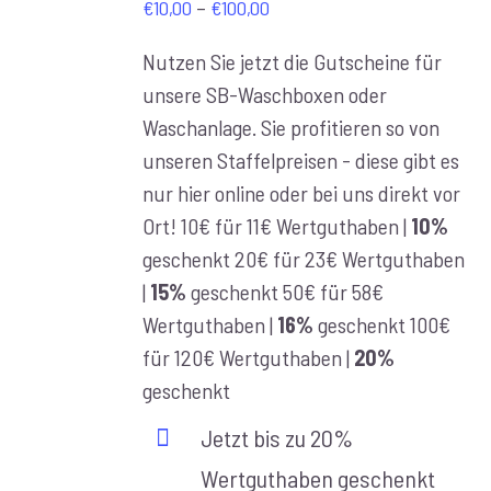
Preisspanne:
–
€
10,00
€
100,00
€10,00
Nutzen Sie jetzt die Gutscheine für
bis
unsere SB-Waschboxen oder
€100,00
Waschanlage. Sie profitieren so von
unseren Staffelpreisen - diese gibt es
nur hier online oder bei uns direkt vor
Ort! 10€ für 11€ Wertguthaben |
10%
geschenkt 20€ für 23€ Wertguthaben
|
15%
geschenkt 50€ für 58€
Wertguthaben |
16%
geschenkt 100€
für 120€ Wertguthaben |
20%
geschenkt
Jetzt bis zu 20%
Wertguthaben geschenkt