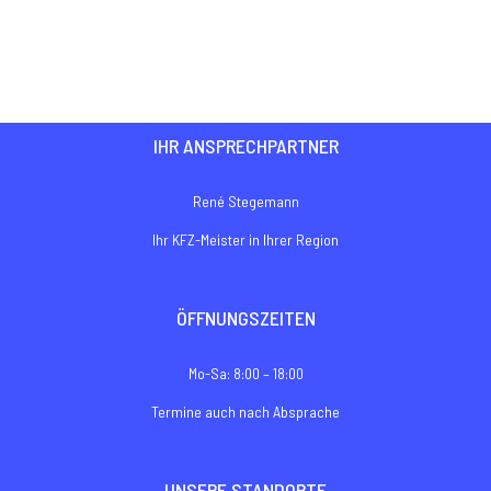
€10,00
bis
€100,00
IHR ANSPRECHPARTNER
René Stegemann
Ihr KFZ-Meister in Ihrer Region
ÖFFNUNGSZEITEN
Mo-Sa: 8:00 – 18:00
Termine auch nach Absprache
UNSERE STANDORTE