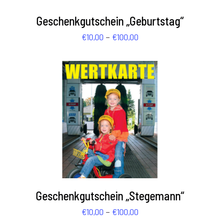
/
€100,00
DETAILS
Geschenkgutschein „Geburtstag“
Preisspanne:
–
€
10,00
€
100,00
€10,00
bis
€100,00
AUSFÜHRUNG WÄHLEN
/
DETAILS
Geschenkgutschein „Stegemann“
Preisspanne:
–
€
10,00
€
100,00