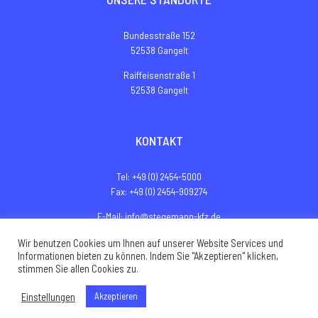
Bundesstraße 152
52538 Gangelt
Raiffeisenstraße 1
52538 Gangelt
KONTAKT
Tel: +49 (0) 2454-5000
Fax: +49 (0) 2454-909274
E-Mail: info@stegemann-kfz.de
Website: www.stegemann-servicepark.de
Wir benutzen Cookies um Ihnen auf unserer Website Services und
Informationen bieten zu können. Indem Sie "Akzeptieren" klicken,
stimmen Sie allen Cookies zu.
© Copyright 2021 |
Impressum
|
Datenschutz
|
AGB
|
Sitemap
Einstellungen
Akzeptieren