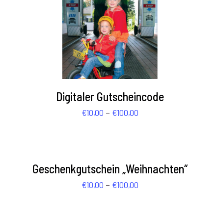
AUSFÜHRUNG WÄHLEN
/
DETAILS
Digitaler Gutscheincode
Preisspanne:
–
€
10,00
€
100,00
€10,00
AUSFÜHRUNG
WÄHLEN
bis
/
€100,00
DETAILS
Geschenkgutschein „Weihnachten“
Preisspanne:
–
€
10,00
€
100,00
€10,00
AUSFÜHRUNG
WÄHLEN
bis