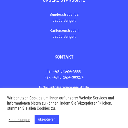
Bundesstraße 152
52538 Gangelt
Raiffeisenstraße 1
52538 Gangelt
KONTAKT
Tel: +49 (0) 2454-5000
Fax: +49 (0) 2454-909274
E-Mail: info@stegemann-kfz.de
Website: www.stegemann-servicepark.de
Wir benutzen Cookies um Ihnen auf unserer Website Services und
Informationen bieten zu können. Indem Sie "Akzeptieren" klicken,
stimmen Sie allen Cookies zu.
© Copyright 2021 |
Impressum
|
Datenschutz
|
AGB
|
Sitemap
Einstellungen
Akzeptieren