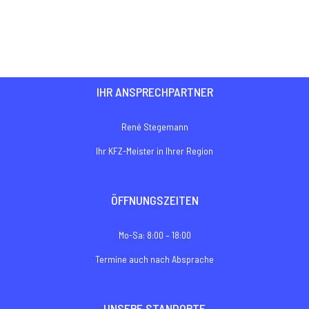
€10,00
bis
€100,00
IHR ANSPRECHPARTNER
René Stegemann
Ihr KFZ-Meister in Ihrer Region
ÖFFNUNGSZEITEN
Mo-Sa: 8:00 – 18:00
Termine auch nach Absprache
UNSERE STANDORTE