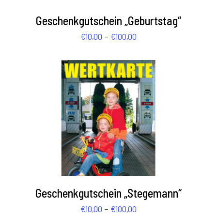
/
€100,00
DETAILS
Geschenkgutschein „Geburtstag“
Preisspanne:
–
€
10,00
€
100,00
€10,00
bis
€100,00
AUSFÜHRUNG WÄHLEN
/
DETAILS
Geschenkgutschein „Stegemann“
Preisspanne:
–
€
10,00
€
100,00