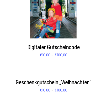
AUSFÜHRUNG WÄHLEN
/
DETAILS
Digitaler Gutscheincode
Preisspanne:
–
€
10,00
€
100,00
€10,00
AUSFÜHRUNG
WÄHLEN
bis
/
€100,00
DETAILS
Geschenkgutschein „Weihnachten“
Preisspanne:
–
€
10,00
€
100,00
€10,00
AUSFÜHRUNG
WÄHLEN
bis