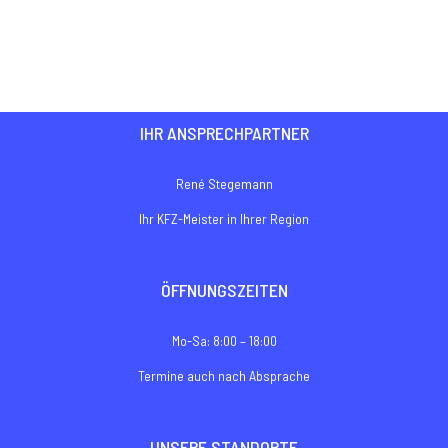
€10,00
bis
€100,00
IHR ANSPRECHPARTNER
René Stegemann
Ihr KFZ-Meister in Ihrer Region
ÖFFNUNGSZEITEN
Mo-Sa: 8:00 – 18:00
Termine auch nach Absprache
UNSERE STANDORTE