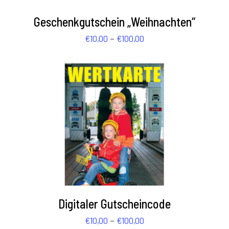
/
€100,00
DETAILS
Geschenkgutschein „Weihnachten“
Preisspanne:
–
€
10,00
€
100,00
€10,00
bis
€100,00
AUSFÜHRUNG WÄHLEN
/
DETAILS
Digitaler Gutscheincode
Preisspanne:
–
€
10,00
€
100,00