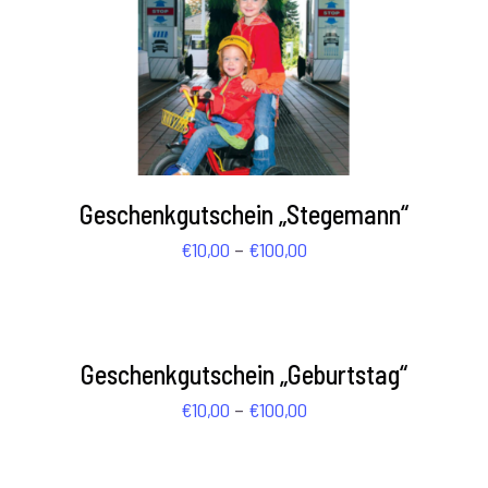
AUSFÜHRUNG WÄHLEN
/
DETAILS
Geschenkgutschein „Stegemann“
Preisspanne:
–
€
10,00
€
100,00
€10,00
AUSFÜHRUNG
WÄHLEN
bis
/
€100,00
DETAILS
Geschenkgutschein „Geburtstag“
Preisspanne:
–
€
10,00
€
100,00
€10,00
AUSFÜHRUNG
WÄHLEN
bis