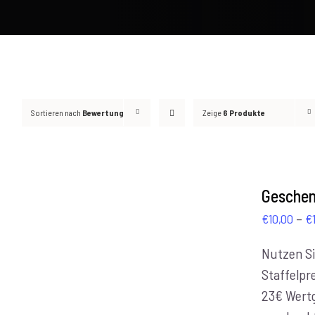
Sortieren nach
Bewertung
Zeige
6 Produkte
AUSFÜHRUNG
WÄHLEN
Geschen
/
–
€
10,00
€
DETAILS
Nutzen Si
Staffelpre
23€ Wert