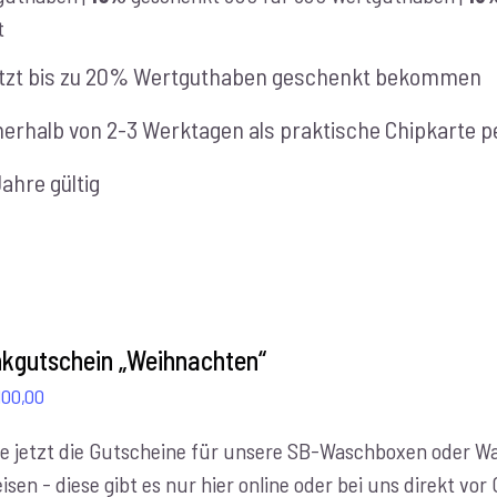
t
tzt bis zu 20% Wertguthaben geschenkt bekommen
nerhalb von 2-3 Werktagen als praktische Chipkarte pe
Jahre gültig
kgutschein „Weihnachten“
Preisspanne:
100,00
€10,00
e jetzt die Gutscheine für unsere SB-Waschboxen oder Was
bis
isen - diese gibt es nur hier online oder bei uns direkt vo
€100,00