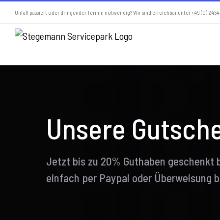
Skip
Unfall passiert oder dringender Termin notwendig? Wir sind erreichbar unter +49 (0) 24
to
content
Unsere Gutsch
Jetzt bis zu 20% Guthaben geschenkt 
einfach per Paypal oder Überweisung b