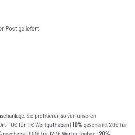
r Post geliefert
chanlage. Sie profitieren so von unseren
r Ort! 10€ für 11€ Wertguthaben |
10%
geschenkt 20€ für
%
geschenkt 100€ für 120€ Wertguthaben |
20%