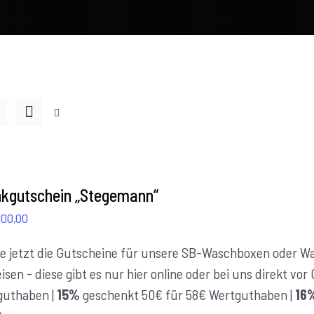
kgutschein „Stegemann“
Preisspanne:
100,00
€10,00
e jetzt die Gutscheine für unsere SB-Waschboxen oder Was
bis
isen - diese gibt es nur hier online oder bei uns direkt vo
€100,00
guthaben |
15%
geschenkt 50€ für 58€ Wertguthaben |
16