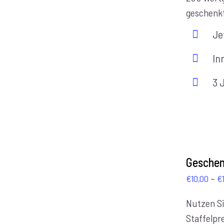
geschenk
Je
In
3 
AUSFÜHRUNG
WÄHLEN
Geschen
/
–
€
10,00
€
DETAILS
Nutzen Si
Staffelpre