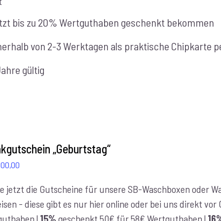
t
tzt bis zu 20% Wertguthaben geschenkt bekommen
nerhalb von 2-3 Werktagen als praktische Chipkarte pe
Jahre gültig
kgutschein „Geburtstag“
Preisspanne:
100,00
€10,00
e jetzt die Gutscheine für unsere SB-Waschboxen oder Was
bis
isen - diese gibt es nur hier online oder bei uns direkt vo
€100,00
guthaben |
15%
geschenkt 50€ für 58€ Wertguthaben |
16