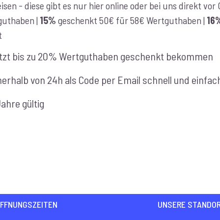
isen - diese gibt es nur hier online oder bei uns direkt vo
€100,00
guthaben |
15%
geschenkt 50€ für 58€ Wertguthaben |
16
t
tzt bis zu 20% Wertguthaben geschenkt bekommen
nerhalb von 24h als Code per Email schnell und einfac
Jahre gültig
FFNUNGSZEITEN
UNSERE STANDO