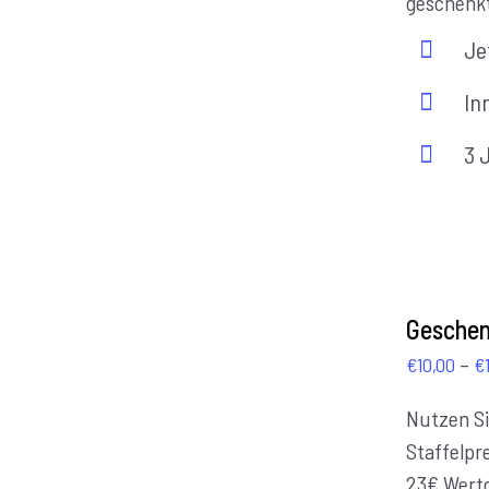
geschenk
Je
In
3 
AUSFÜHRUNG
WÄHLEN
Geschen
/
–
€
10,00
€
DETAILS
Nutzen Si
Staffelpre
23€ Wert