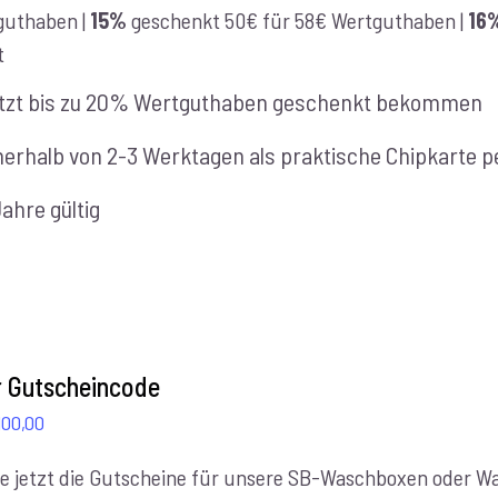
guthaben |
15%
geschenkt 50€ für 58€ Wertguthaben |
16
t
tzt bis zu 20% Wertguthaben geschenkt bekommen
nerhalb von 2-3 Werktagen als praktische Chipkarte pe
Jahre gültig
er Gutscheincode
Preisspanne:
100,00
€10,00
e jetzt die Gutscheine für unsere SB-Waschboxen oder Was
bis