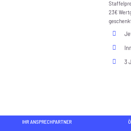
Staffelpre
23€ Wert
geschenk
Je
In
3 
IHR ANSPRECHPARTNER
Ö