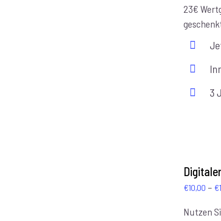
23€ Wert
geschenk
Je
In
3 
AUSFÜHRUNG
WÄHLEN
Digital
/
–
€
10,00
€
DETAILS
Nutzen Si