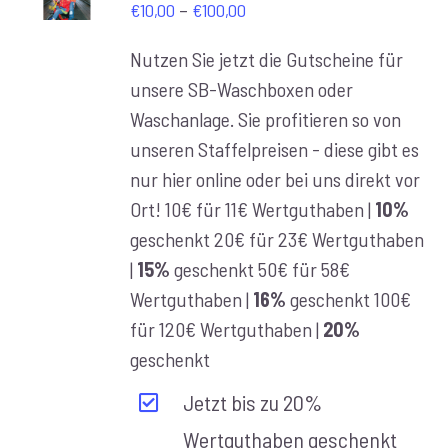
Preisspanne:
–
/
€
10,00
€
100,00
DETAILS
€10,00
Nutzen Sie jetzt die Gutscheine für
bis
unsere SB-Waschboxen oder
€100,00
Waschanlage. Sie profitieren so von
unseren Staffelpreisen - diese gibt es
nur hier online oder bei uns direkt vor
Ort! 10€ für 11€ Wertguthaben |
10%
geschenkt 20€ für 23€ Wertguthaben
|
15%
geschenkt 50€ für 58€
Wertguthaben |
16%
geschenkt 100€
für 120€ Wertguthaben |
20%
geschenkt
Jetzt bis zu 20%
Wertguthaben geschenkt