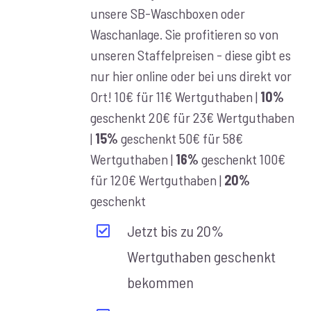
unsere SB-Waschboxen oder
€100,00
Waschanlage. Sie profitieren so von
unseren Staffelpreisen - diese gibt es
nur hier online oder bei uns direkt vor
Ort! 10€ für 11€ Wertguthaben |
10%
geschenkt 20€ für 23€ Wertguthaben
|
15%
geschenkt 50€ für 58€
Wertguthaben |
16%
geschenkt 100€
für 120€ Wertguthaben |
20%
geschenkt
Jetzt bis zu 20%
Wertguthaben geschenkt
bekommen