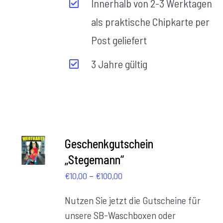
Innerhalb von 2-3 Werktagen
als praktische Chipkarte per
Post geliefert
3 Jahre gültig
AUSFÜHRUNG
Geschenkgutschein
WÄHLEN
„Stegemann“
/
DETAILS
Preisspanne:
–
€
10,00
€
100,00
€10,00
Nutzen Sie jetzt die Gutscheine für
bis
unsere SB-Waschboxen oder
€100,00