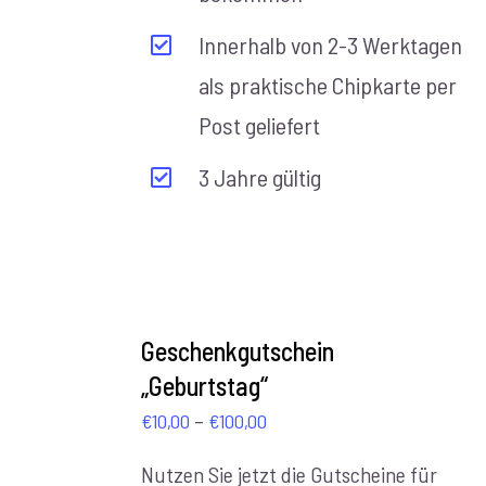
Innerhalb von 2-3 Werktagen
als praktische Chipkarte per
Post geliefert
3 Jahre gültig
AUSFÜHRUNG
WÄHLEN
Geschenkgutschein
/
„Geburtstag“
DETAILS
Preisspanne:
–
€
10,00
€
100,00
€10,00
Nutzen Sie jetzt die Gutscheine für
bis