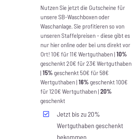
€10,00
Nutzen Sie jetzt die Gutscheine für
bis
unsere SB-Waschboxen oder
€100,00
Waschanlage. Sie profitieren so von
unseren Staffelpreisen - diese gibt es
nur hier online oder bei uns direkt vor
Ort! 10€ für 11€ Wertguthaben |
10%
geschenkt 20€ für 23€ Wertguthaben
|
15%
geschenkt 50€ für 58€
Wertguthaben |
16%
geschenkt 100€
für 120€ Wertguthaben |
20%
geschenkt
Jetzt bis zu 20%
Wertguthaben geschenkt
bekommen