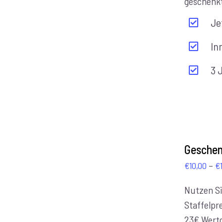
geschenk
Je
In
3 
AUSFÜHRUNG
WÄHLEN
Geschen
/
–
€
10,00
€
DETAILS
Nutzen Si
Staffelpre
23€ Wert