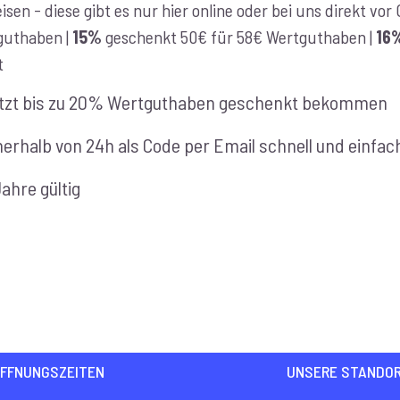
isen - diese gibt es nur hier online oder bei uns direkt vo
€100,00
guthaben |
15%
geschenkt 50€ für 58€ Wertguthaben |
16
t
tzt bis zu 20% Wertguthaben geschenkt bekommen
nerhalb von 24h als Code per Email schnell und einfac
Jahre gültig
FFNUNGSZEITEN
UNSERE STANDO