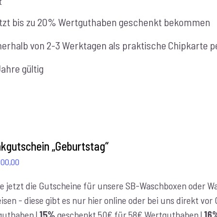
t
tzt bis zu 20% Wertguthaben geschenkt bekommen
nerhalb von 2-3 Werktagen als praktische Chipkarte pe
Jahre gültig
kgutschein „Geburtstag“
Preisspanne:
100,00
€10,00
e jetzt die Gutscheine für unsere SB-Waschboxen oder Was
bis
isen - diese gibt es nur hier online oder bei uns direkt vo
€100,00
guthaben |
15%
geschenkt 50€ für 58€ Wertguthaben |
16