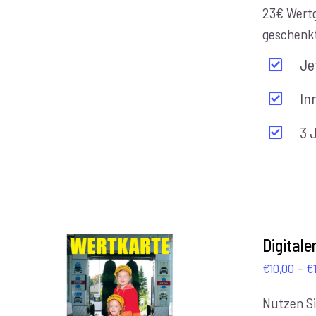
23€ Wert
geschenk
Je
In
3 
Digital
–
€
10,00
€
Nutzen Si
AUSFÜHRUNG WÄHLEN
/
DETAILS