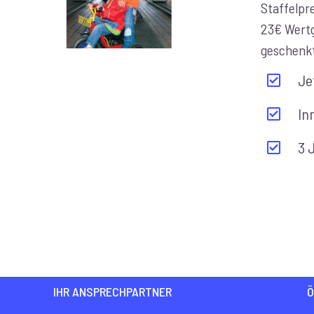
Staffelpre
23€ Wert
geschenk
Je
In
3 
IHR ANSPRECHPARTNER
Ö