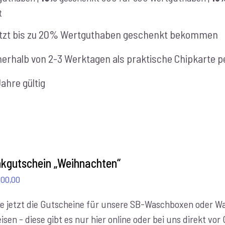
t
tzt bis zu 20% Wertguthaben geschenkt bekommen
nerhalb von 2-3 Werktagen als praktische Chipkarte pe
Jahre gültig
kgutschein „Weihnachten“
Preisspanne:
100,00
€10,00
e jetzt die Gutscheine für unsere SB-Waschboxen oder Was
bis
isen - diese gibt es nur hier online oder bei uns direkt vo
€100,00