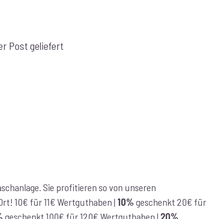
r Post geliefert
chanlage. Sie profitieren so von unseren
r Ort! 10€ für 11€ Wertguthaben |
10%
geschenkt 20€ für
%
geschenkt 100€ für 120€ Wertguthaben |
20%