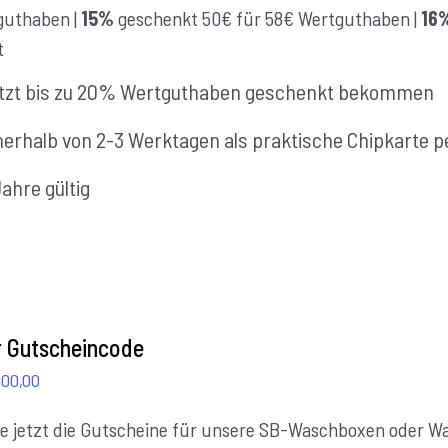
guthaben |
15%
geschenkt 50€ für 58€ Wertguthaben |
16
t
tzt bis zu 20% Wertguthaben geschenkt bekommen
nerhalb von 2-3 Werktagen als praktische Chipkarte pe
Jahre gültig
er Gutscheincode
Preisspanne:
100,00
€10,00
e jetzt die Gutscheine für unsere SB-Waschboxen oder Was
bis