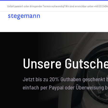
Skip
Unfall passiert oder dringender Termin notwendig? Wir sind erreichbar unter +49 (0) 24
to
content
Unsere Gutsch
Jetzt bis zu 20% Guthaben geschenkt 
einfach per Paypal oder Überweisung b