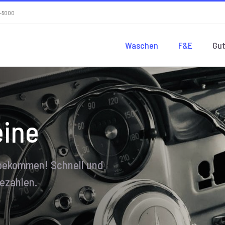
54-5000
Waschen
F&E
Gut
eine
bekommen! Schnell und
ezahlen.