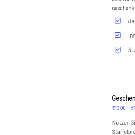
geschenk
Je
In
3 
AUSFÜHRUNG
WÄHLEN
Geschen
/
–
€
10,00
€
DETAILS
Nutzen Si
Staffelpre