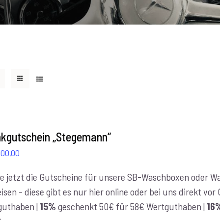
kgutschein „Stegemann“
Preisspanne:
100,00
€10,00
e jetzt die Gutscheine für unsere SB-Waschboxen oder Was
bis
isen - diese gibt es nur hier online oder bei uns direkt vo
€100,00
guthaben |
15%
geschenkt 50€ für 58€ Wertguthaben |
16