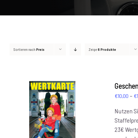
Sortieren nach
Preis
Zeige
6 Produkte
Geschen
–
€
10,00
€
Nutzen Si
AUSFÜHRUNG WÄHLEN
/
DETAILS
Staffelpre
23€ Wert