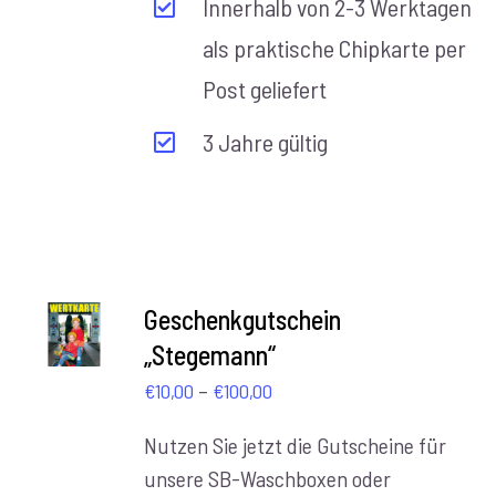
Innerhalb von 2-3 Werktagen
als praktische Chipkarte per
Post geliefert
3 Jahre gültig
AUSFÜHRUNG
Geschenkgutschein
WÄHLEN
„Stegemann“
/
DETAILS
Preisspanne:
–
€
10,00
€
100,00
€10,00
Nutzen Sie jetzt die Gutscheine für
bis
unsere SB-Waschboxen oder
€100,00