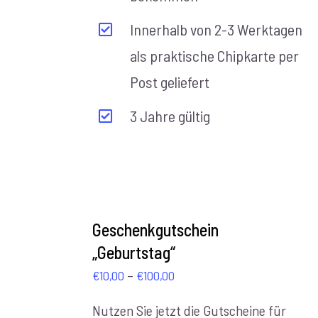
Innerhalb von 2-3 Werktagen
als praktische Chipkarte per
Post geliefert
3 Jahre gültig
AUSFÜHRUNG
WÄHLEN
Geschenkgutschein
/
„Geburtstag“
DETAILS
Preisspanne:
–
€
10,00
€
100,00
€10,00
Nutzen Sie jetzt die Gutscheine für
bis