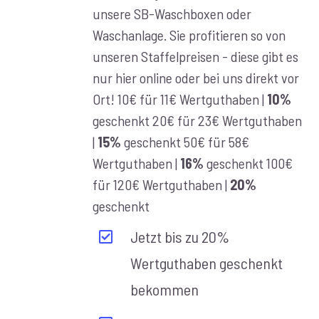
unsere SB-Waschboxen oder
€100,00
Waschanlage. Sie profitieren so von
unseren Staffelpreisen - diese gibt es
nur hier online oder bei uns direkt vor
Ort! 10€ für 11€ Wertguthaben |
10%
geschenkt 20€ für 23€ Wertguthaben
|
15%
geschenkt 50€ für 58€
Wertguthaben |
16%
geschenkt 100€
für 120€ Wertguthaben |
20%
geschenkt
Jetzt bis zu 20%
Wertguthaben geschenkt
bekommen