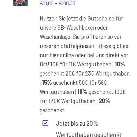
Preisspanne:
–
/
€
10,00
€
100,00
DETAILS
€10,00
Nutzen Sie jetzt die Gutscheine für
bis
unsere SB-Waschboxen oder
€100,00
Waschanlage. Sie profitieren so von
unseren Staffelpreisen - diese gibt es
nur hier online oder bei uns direkt vor
Ort! 10€ für 11€ Wertguthaben |
10%
geschenkt 20€ für 23€ Wertguthaben
|
15%
geschenkt 50€ für 58€
Wertguthaben |
16%
geschenkt 100€
für 120€ Wertguthaben |
20%
geschenkt
Jetzt bis zu 20%
Wertguthaben geschenkt