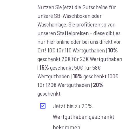
€10,00
Nutzen Sie jetzt die Gutscheine für
bis
unsere SB-Waschboxen oder
€100,00
Waschanlage. Sie profitieren so von
unseren Staffelpreisen - diese gibt es
nur hier online oder bei uns direkt vor
Ort! 10€ für 11€ Wertguthaben |
10%
geschenkt 20€ für 23€ Wertguthaben
|
15%
geschenkt 50€ für 58€
Wertguthaben |
16%
geschenkt 100€
für 120€ Wertguthaben |
20%
geschenkt
Jetzt bis zu 20%
Wertguthaben geschenkt
bekommen