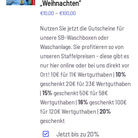
„Weihnachten“
/
DETAILS
Preisspanne:
–
€
10,00
€
100,00
€10,00
Nutzen Sie jetzt die Gutscheine für
bis
unsere SB-Waschboxen oder
€100,00
Waschanlage. Sie profitieren so von
unseren Staffelpreisen - diese gibt es
nur hier online oder bei uns direkt vor
Ort! 10€ für 11€ Wertguthaben |
10%
geschenkt 20€ für 23€ Wertguthaben
|
15%
geschenkt 50€ für 58€
Wertguthaben |
16%
geschenkt 100€
für 120€ Wertguthaben |
20%
geschenkt
Jetzt bis zu 20%