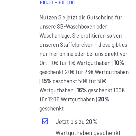
Preisspanne:
–
€
10,00
€
100,00
€10,00
Nutzen Sie jetzt die Gutscheine für
bis
unsere SB-Waschboxen oder
€100,00
Waschanlage. Sie profitieren so von
unseren Staffelpreisen - diese gibt es
nur hier online oder bei uns direkt vor
Ort! 10€ für 11€ Wertguthaben |
10%
geschenkt 20€ für 23€ Wertguthaben
|
15%
geschenkt 50€ für 58€
Wertguthaben |
16%
geschenkt 100€
für 120€ Wertguthaben |
20%
geschenkt
Jetzt bis zu 20%
Wertguthaben geschenkt