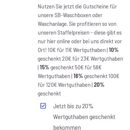
€10,00
Nutzen Sie jetzt die Gutscheine für
bis
unsere SB-Waschboxen oder
€100,00
Waschanlage. Sie profitieren so von
unseren Staffelpreisen - diese gibt es
nur hier online oder bei uns direkt vor
Ort! 10€ für 11€ Wertguthaben |
10%
geschenkt 20€ für 23€ Wertguthaben
|
15%
geschenkt 50€ für 58€
Wertguthaben |
16%
geschenkt 100€
für 120€ Wertguthaben |
20%
geschenkt
Jetzt bis zu 20%
Wertguthaben geschenkt
bekommen