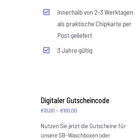
Innerhalb von 2-3 Werktagen
als praktische Chipkarte per
Post geliefert
3 Jahre gültig
AUSFÜHRUNG
WÄHLEN
Digitaler Gutscheincode
/
Preisspanne:
–
€
10,00
€
100,00
DETAILS
€10,00
Nutzen Sie jetzt die Gutscheine für
bis
unsere SB-Waschboxen oder
€100,00