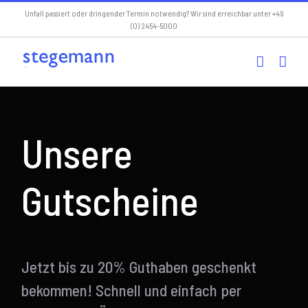
Skip
Unfall passiert oder dringender Termin notwendig? Wir sind erreichbar unter +49
(0) 2454-5000
to
content
Unsere
Gutscheine
Jetzt bis zu 20% Guthaben geschenkt
bekommen! Schnell und einfach per