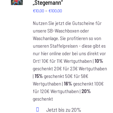
„Stegemann“
/
DETAILS
Preisspanne:
–
€
10,00
€
100,00
€10,00
Nutzen Sie jetzt die Gutscheine für
bis
unsere SB-Waschboxen oder
€100,00
Waschanlage. Sie profitieren so von
unseren Staffelpreisen - diese gibt es
nur hier online oder bei uns direkt vor
Ort! 10€ für 11€ Wertguthaben |
10%
geschenkt 20€ für 23€ Wertguthaben
|
15%
geschenkt 50€ für 58€
Wertguthaben |
16%
geschenkt 100€
für 120€ Wertguthaben |
20%
geschenkt
Jetzt bis zu 20%