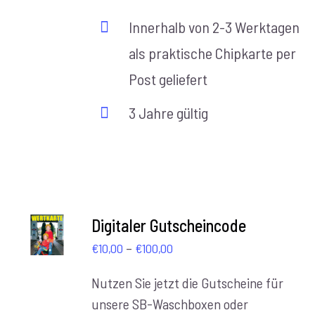
Innerhalb von 2-3 Werktagen
als praktische Chipkarte per
Post geliefert
3 Jahre gültig
AUSFÜHRUNG
Digitaler Gutscheincode
WÄHLEN
Preisspanne:
–
/
€
10,00
€
100,00
DETAILS
€10,00
Nutzen Sie jetzt die Gutscheine für
bis
unsere SB-Waschboxen oder
€100,00