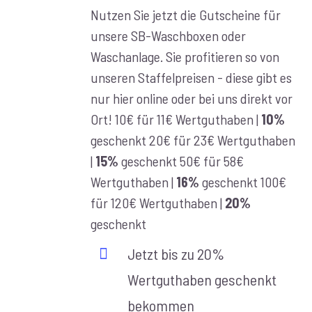
€10,00
Nutzen Sie jetzt die Gutscheine für
bis
unsere SB-Waschboxen oder
€100,00
Waschanlage. Sie profitieren so von
unseren Staffelpreisen - diese gibt es
nur hier online oder bei uns direkt vor
Ort! 10€ für 11€ Wertguthaben |
10%
geschenkt 20€ für 23€ Wertguthaben
|
15%
geschenkt 50€ für 58€
Wertguthaben |
16%
geschenkt 100€
für 120€ Wertguthaben |
20%
geschenkt
Jetzt bis zu 20%
Wertguthaben geschenkt
bekommen