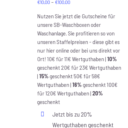
Preisspanne:
–
€
10,00
€
100,00
€10,00
Nutzen Sie jetzt die Gutscheine für
bis
unsere SB-Waschboxen oder
€100,00
Waschanlage. Sie profitieren so von
unseren Staffelpreisen - diese gibt es
nur hier online oder bei uns direkt vor
Ort! 10€ für 11€ Wertguthaben |
10%
geschenkt 20€ für 23€ Wertguthaben
|
15%
geschenkt 50€ für 58€
Wertguthaben |
16%
geschenkt 100€
für 120€ Wertguthaben |
20%
geschenkt
Jetzt bis zu 20%
Wertguthaben geschenkt